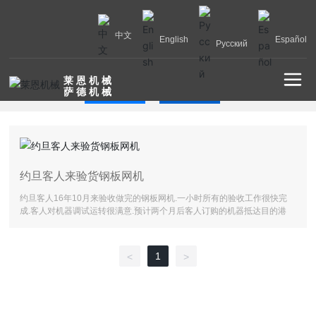
中文
English
Español
Русский
莱 恩 机 械
公司新闻
行业新闻
萨 德 机 械
约旦客人来验货钢板网机
约旦客人16年10月来验收做完的钢板网机.一小时所有的验收工作很快完
成.客人对机器调试运转很满意.预计两个月后客人订购的机器抵达目的港
1
<
>