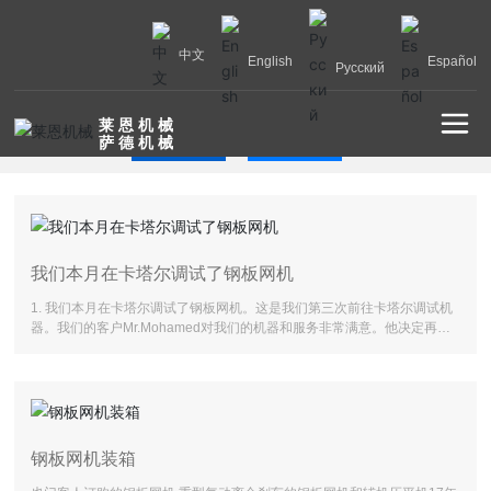
中文
English
Español
Русский
莱 恩 机 械
公司新闻
行业新闻
萨 德 机 械
我们本月在卡塔尔调试了钢板网机
1. 我们本月在卡塔尔调试了钢板网机。这是我们第三次前往卡塔尔调试机
器。我们的客户Mr.Mohamed对我们的机器和服务非常满意。他决定再次
购买另一台围栏机。相信我们的合作会越来越好。1. 昨天两套焊网机进行
了装箱。我们的客户乔治来自于格鲁吉亚。虽然他从未来过我们的工厂，
但这是乔治先生第四次从我们这里购买机器。感谢客户的信任，让我们共
同进步。
钢板网机装箱