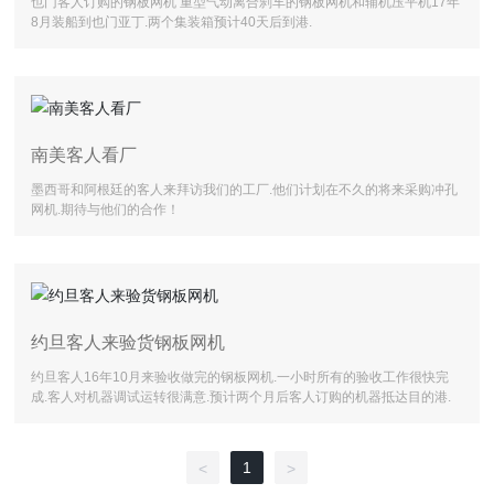
也门客人订购的钢板网机 重型气动离合刹车的钢板网机和辅机压平机17年
8月装船到也门亚丁.两个集装箱预计40天后到港.
南美客人看厂
墨西哥和阿根廷的客人来拜访我们的工厂.他们计划在不久的将来采购冲孔
网机.期待与他们的合作！
约旦客人来验货钢板网机
约旦客人16年10月来验收做完的钢板网机.一小时所有的验收工作很快完
成.客人对机器调试运转很满意.预计两个月后客人订购的机器抵达目的港.
1
<
>