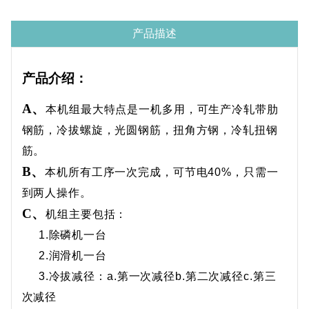
产品描述
产品介绍：
A、
本机组最大特点是一机多用，可生产冷轧带肋
钢筋，冷拔螺旋，光圆钢筋，扭角方钢，冷轧扭钢
筋。
B、
本机所有工序一次完成，可节电
40%
，只需一
到两人操作。
C、
机组主要包括：
1.
除磷机一台
2.
润滑机一台
3.
冷拔减径：
a.
第一次减径
b.
第二次减径
c.
第三
次减径