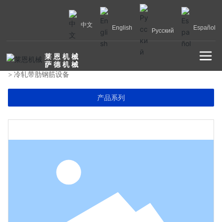
中文
English
Español
Русский
莱 恩 机 械
首页
产品展示
拉丝设备
轧螺纹钢机1
萨 德 机 械
冷轧带肋钢筋设备
产品系列