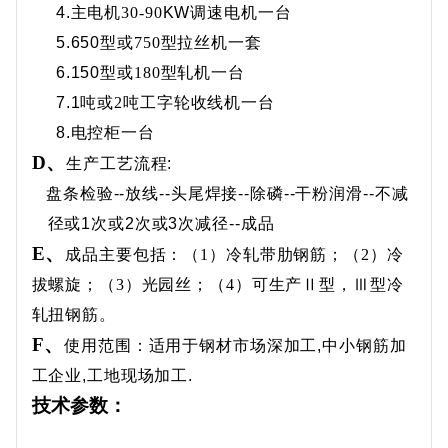
4.
主电机
30-90
KW
调速电机一台
5.650
型
或
750型
拉丝机一套
6.150
型
或
180型
轧机一台
7.1
吨
或
2吨
工字轮收线机一台
8.
电控柜一台
D、
生产工艺流程
:
盘条检验
--
放线
--
头尾焊接
--
除磷
--
干粉润滑
--
不减
径或
1
次或
2
次或
3
次减径
--
成品
E
、
成品主要包括：（
1）冷轧带肋钢筋；（2）冷
拔螺旋；（3）光园丝；（4）可生产Ⅱ型，Ⅲ型冷
轧扭钢筋。
F、
使用范围
：
适用于钢材市场深加工
,
中小钢筋加
工企业
,
工地现场加工
.
技术参数：